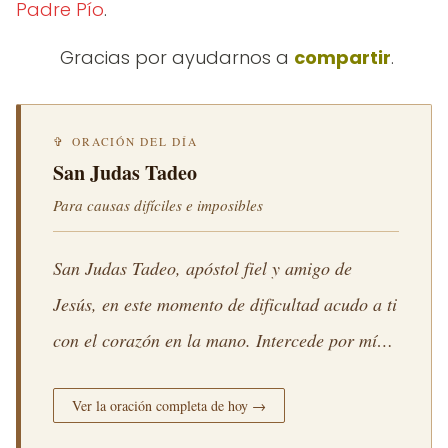
Padre Pío
.
Gracias por ayudarnos a
compartir
.
✞ ORACIÓN DEL DÍA
San Judas Tadeo
Para causas difíciles e imposibles
San Judas Tadeo, apóstol fiel y amigo de
Jesús, en este momento de dificultad acudo a ti
con el corazón en la mano. Intercede por mí
ante el Señor para que lo que hoy parece
Ver la oración completa de hoy →
imposible se convierta en posible con su