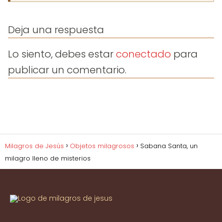
gracia. Que la esperanza no muera en mi
interior y que la solución que tanto necesito
Deja una respuesta
llegue en el momento preciso. Amén.
Lo siento, debes estar
conectado
para
publicar un comentario.
Milagros de Jesús
Objetos milagrosos
Sabana Santa, un
milagro lleno de misterios