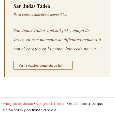
San Judas Tadeo
Para causas difíciles e imposibles
San Judas Tadeo, apóstol fiel y amigo de
Jesús, en este momento de dificultad acudo a ti
con el corazón en la mano. Intercede por mí
ante el Señor para que lo que hoy parece
Ver la oración completa de hoy →
imposible se convierta en posible con su
gracia. Que la esperanza no muera en mi
interior y que la solución que tanto necesito
llegue en el momento preciso. Amén.
Milagros de Jesús
Milagros bíblicos
Oración para los que
sufren solos y no tienen a nadie