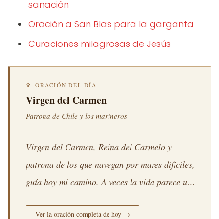
sanación
Oración a San Blas para la garganta
Curaciones milagrosas de Jesús
✞ ORACIÓN DEL DÍA
Virgen del Carmen
Patrona de Chile y los marineros
Virgen del Carmen, Reina del Carmelo y
patrona de los que navegan por mares difíciles,
guía hoy mi camino. A veces la vida parece un
mar sin orillas y no sé hacia dónde remar.
Ver la oración completa de hoy →
Toma el timón de mi historia y llévame a