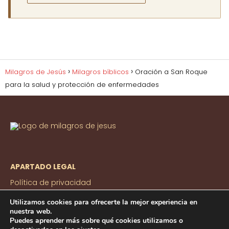
puerto seguro. Que el escapulario de tu amor
me cubra siempre. Amén.
Milagros de Jesús
Milagros bíblicos
Oración a San Roque
para la salud y protección de enfermedades
APARTADO LEGAL
Política de privacidad
Política de Cookies
Utilizamos cookies para ofrecerte la mejor experiencia en
Aviso Legal
nuestra web.
Puedes aprender más sobre qué cookies utilizamos o
Contacto